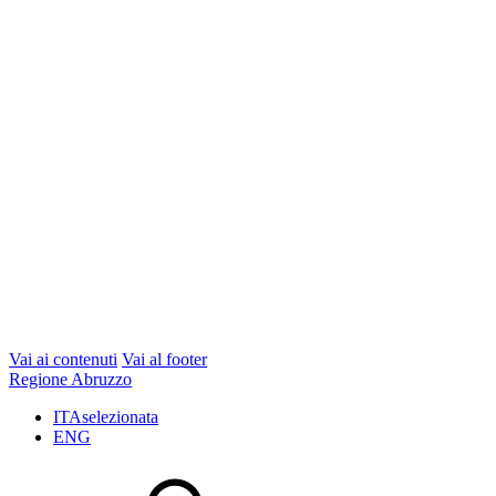
Vai ai contenuti
Vai al footer
Regione Abruzzo
ITA
selezionata
ENG