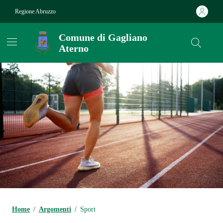
Vai ai contenuti
Vai al footer
Regione Abruzzo
Comune di Gagliano
Aterno
Contenuti in evidenza
Home
/
Argomenti
/
Sport