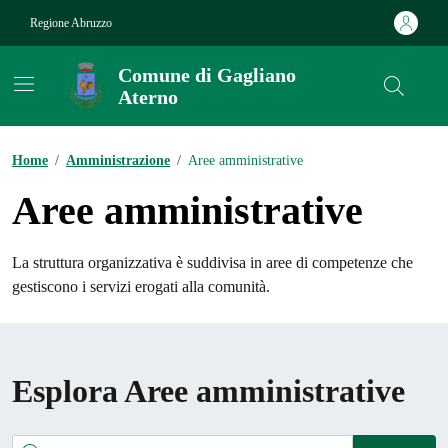
Vai ai contenuti
Vai al footer
Regione Abruzzo
Comune di Gagliano
Aterno
Contenuti in evidenza
Home
/
Amministrazione
/
Aree amministrative
Aree amministrative
La struttura organizzativa è suddivisa in aree di competenze che
gestiscono i servizi erogati alla comunità.
Esplora Aree amministrative