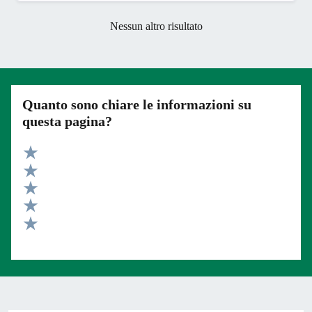
Nessun altro risultato
Quanto sono chiare le informazioni su
questa pagina?
Valuta 5 stelle su 5
Valuta 4 stelle su 5
Valuta 3 stelle su 5
Valuta 2 stelle su 5
Valuta 1 stelle su 5