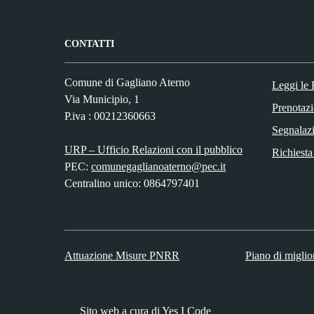
CONTATTI
Comune di Gagliano Aterno
Leggi le
Via Municipio, 1
Prenotaz
P.iva : 00212360663
Segnalazi
URP – Ufficio Relazioni con il pubblico
Richiesta
PEC:
comunegaglianoaterno@pec.it
Centralino unico: 0864797401
Attuazione Misure PNRR
Piano di miglio
Sito web a cura di Yes I Code