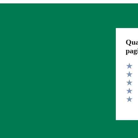
Qua
pag
Valut
Valut
Valut
Valut
Valut