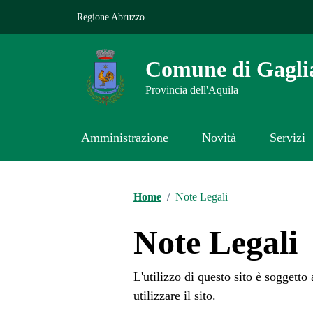
Vai ai contenuti
Vai al footer
Regione Abruzzo
Comune di Gagli
Provincia dell'Aquila
Amministrazione
Novità
Servizi
Contenuti in evidenza
Home
/
Note Legali
Note Legali
L'utilizzo di questo sito è soggetto
utilizzare il sito.