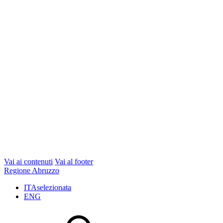
Vai ai contenuti
Vai al footer
Regione Abruzzo
ITA
selezionata
ENG