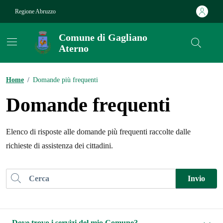
Vai ai contenuti
Vai al footer
Regione Abruzzo
Comune di Gagliano
Aterno
Contenuti in evidenza
Home
/
Domande più frequenti
Domande frequenti
Elenco di risposte alle domande più frequenti raccolte dalle
richieste di assistenza dei cittadini.
Cerca nel sito
Invio
Dove trovo i servizi del mio Comune?