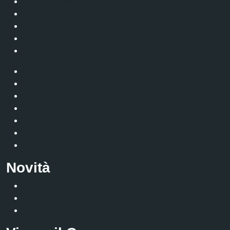
Appalti pubblici
Autorizzazioni
Catasto e urbanistica
Cultura e tempo libero
Educazione e formazione
Giustizia e sicurezza pubblica
Imprese e commercio
Mobilità e trasporti
Salute, benessere e assistenza
Tributi, finanze e contravvenzioni
Turismo
Vita lavorativa
Novità
Notizie
Comunicati
Avvisi