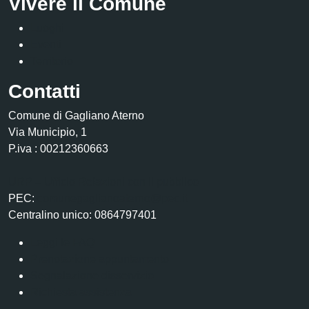
Vivere il Comune
Luoghi
Eventi
Territorio
Contatti
Comune di Gagliano Aterno
Via Municipio, 1
P.iva : 00212360663
URP – Ufficio Relazioni con il pubblico
PEC:
comunegaglianoaterno@pec.it
Centralino unico: 0864797401
Leggi le FAQ
Prenotazione appuntamento
Segnalazione disservizio
Richiesta assistenza