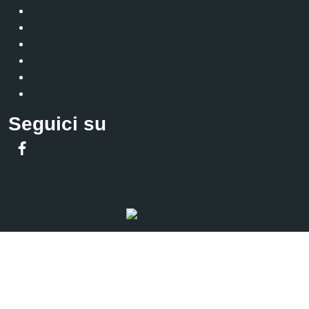
Amministrazione trasparente
Informativa privacy
Note legali
Dichiarazione di accessibilità
Obiettivi di Accessibilità
Cookie Policy (UE)
Seguici su
Facebook
Attuazione Misure PNRR
Piano di miglioramento del sito
Sito web a cura di Yes I Code