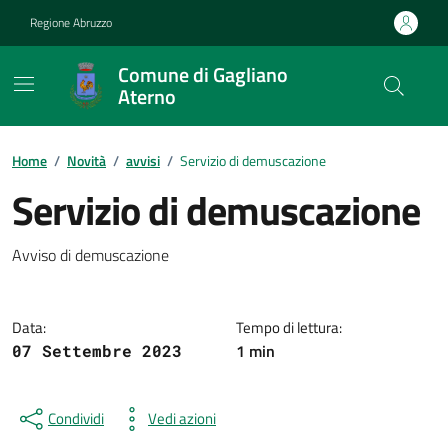
Vai ai contenuti
Vai al footer
Regione Abruzzo
Comune di Gagliano
Aterno
Contenuti in evidenza
Home
/
Novità
/
avvisi
/
Servizio di demuscazione
Servizio di demuscazione
Dettagli della notizia
Avviso di demuscazione
Data:
Tempo di lettura:
1 min
07 Settembre 2023
Condividi
Vedi azioni