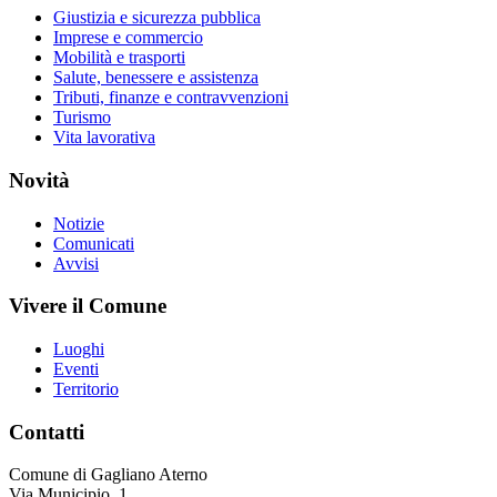
Giustizia e sicurezza pubblica
Imprese e commercio
Mobilità e trasporti
Salute, benessere e assistenza
Tributi, finanze e contravvenzioni
Turismo
Vita lavorativa
Novità
Notizie
Comunicati
Avvisi
Vivere il Comune
Luoghi
Eventi
Territorio
Contatti
Comune di Gagliano Aterno
Via Municipio, 1