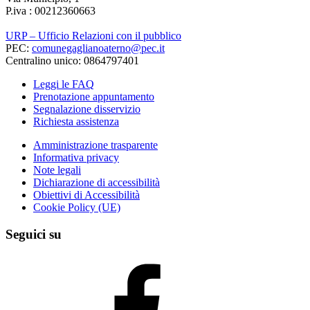
P.iva : 00212360663
URP – Ufficio Relazioni con il pubblico
PEC:
comunegaglianoaterno@pec.it
Centralino unico: 0864797401
Leggi le FAQ
Prenotazione appuntamento
Segnalazione disservizio
Richiesta assistenza
Amministrazione trasparente
Informativa privacy
Note legali
Dichiarazione di accessibilità
Obiettivi di Accessibilità
Cookie Policy (UE)
Seguici su