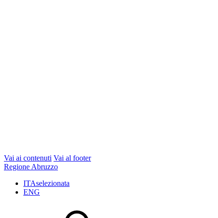
Vai ai contenuti
Vai al footer
Regione Abruzzo
ITA
selezionata
ENG