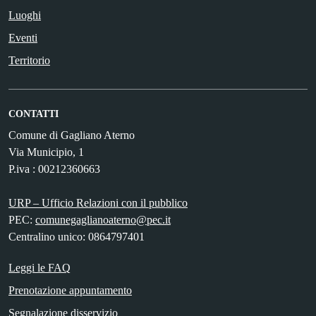
Luoghi
Eventi
Territorio
CONTATTI
Comune di Gagliano Aterno
Via Municipio, 1
P.iva : 00212360663
URP – Ufficio Relazioni con il pubblico
PEC:
comunegaglianoaterno@pec.it
Centralino unico: 0864797401
Leggi le FAQ
Prenotazione appuntamento
Segnalazione disservizio