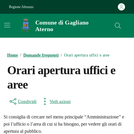
Vai ai contenuti
Vai al footer
Regione Abruzzo
Comune di Gagliano
Aterno
Contenuti in evidenza
Home
/
Domande frequenti
/
Orari apertura uffici e aree
Orari apertura uffici e
aree
Condividi
Vedi azioni
Si consiglia di cercare nel menu principale “Amministrazione” e
poi l’ufficio o l’area di cui si ha bisogno, per vedere gli orari di
apertura al pubblico.