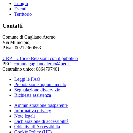
Luoghi
Eventi
Territorio
Contatti
Comune di Gagliano Aterno
Via Municipio, 1
P.iva : 00212360663
URP – Ufficio Relazioni con il pubblico
PEC:
comunegaglianoaterno@pec.it
Centralino unico: 0864797401
Leggi le FAQ
Prenotazione appuntamento
Segnalazione disservizio
Richiesta assistenza
Amministrazione trasparente
Informativa privacy
Note legali
Dichiarazione di accessibilità
Obiettivi di Accessibilità
Cookie Policy (UE)