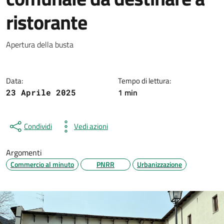
ristorante
Dettagli della notizia
Apertura della busta
Data:
Tempo di lettura:
1 min
23 Aprile 2025
Condividi
Vedi azioni
Argomenti
Commercio al minuto
PNRR
Urbanizzazione