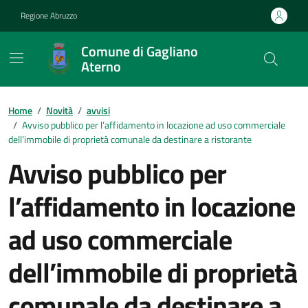
Vai ai contenuti
Vai al footer
Regione Abruzzo
Comune di Gagliano
Aterno
Contenuti in evidenza
Home
/
Novità
/
avvisi
/
Avviso pubblico per l’affidamento in locazione ad uso commerciale
dell’immobile di proprietà comunale da destinare a ristorante
Avviso pubblico per
l’affidamento in locazione
ad uso commerciale
dell’immobile di proprietà
comunale da destinare a