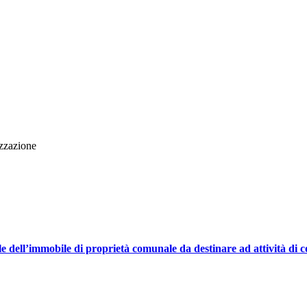
izzazione
e dell’immobile di proprietà comunale da destinare ad attività di c