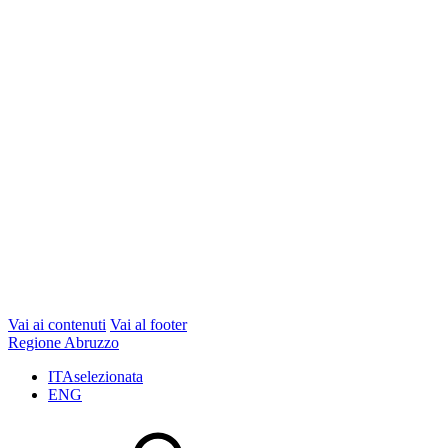
Vai ai contenuti
Vai al footer
Regione Abruzzo
ITA
selezionata
ENG