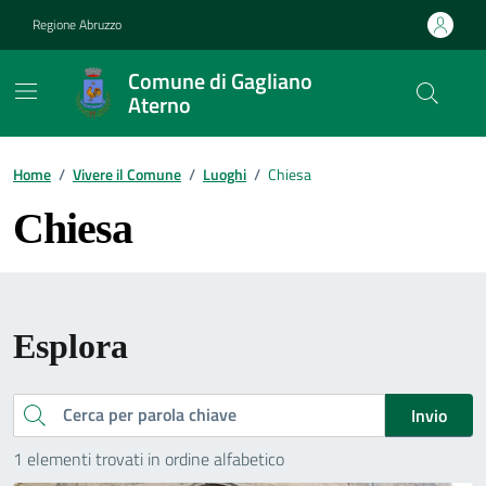
Vai ai contenuti
Vai al footer
Regione Abruzzo
Comune di Gagliano
Aterno
Contenuti in evidenza
Home
/
Vivere il Comune
/
Luoghi
/
Chiesa
Chiesa
Esplora
Invio
Cerca
1 elementi trovati in ordine alfabetico