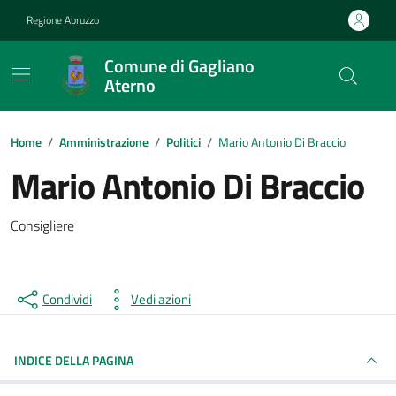
Vai ai contenuti
Vai al footer
Regione Abruzzo
Comune di Gagliano
Aterno
Contenuti in evidenza
Home
/
Amministrazione
/
Politici
/
Mario Antonio Di Braccio
Mario Antonio Di Braccio
Consigliere
Condividi
Vedi azioni
INDICE DELLA PAGINA