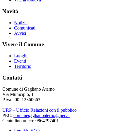
Novità
Notizie
Comunicati
Avvisi
Vivere il Comune
Luoghi
Eventi
Territorio
Contatti
Comune di Gagliano Aterno
Via Municipio, 1
P.iva : 00212360663
URP – Ufficio Relazioni con il pubblico
PEC:
comunegaglianoaterno@pec.it
Centralino unico: 0864797401
Leggi le FAQ