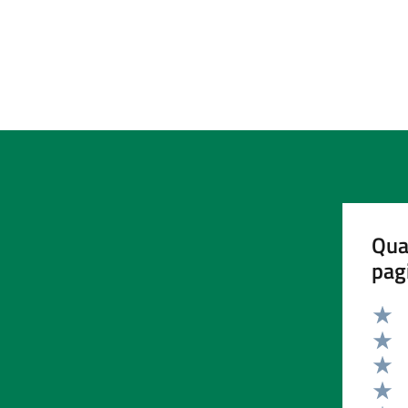
Qua
pag
Valut
Valut
Valut