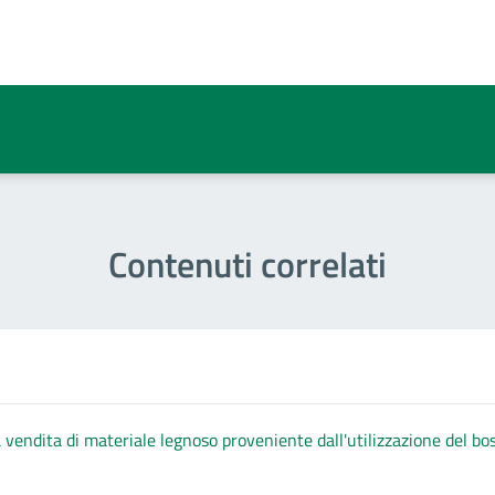
a 2 stelle su 5
a 1 stelle su 5
Contenuti correlati
a vendita di materiale legnoso proveniente dall'utilizzazione del b