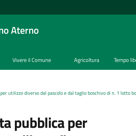
no Aterno
Vivere il Comune
Agricoltura
Tempo lib
 utilizzo diverso dal pascolo e dal taglio boschivo di n. 1 lotto bo
ta pubblica per