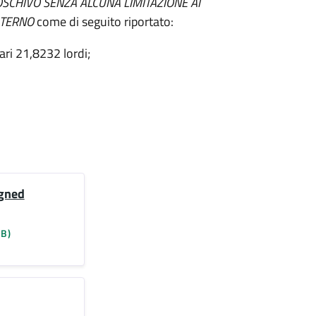
OSCHIVO SENZA ALCUNA LIMITAZIONE AI
 ATERNO
come di seguito riportato:
ari 21,8232 lordi;
igned
KB)