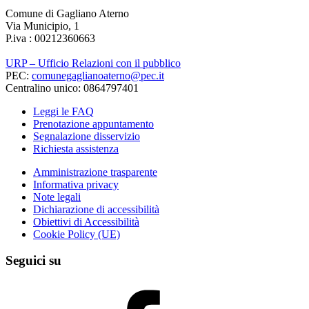
Comune di Gagliano Aterno
Via Municipio, 1
P.iva : 00212360663
URP – Ufficio Relazioni con il pubblico
PEC:
comunegaglianoaterno@pec.it
Centralino unico: 0864797401
Leggi le FAQ
Prenotazione appuntamento
Segnalazione disservizio
Richiesta assistenza
Amministrazione trasparente
Informativa privacy
Note legali
Dichiarazione di accessibilità
Obiettivi di Accessibilità
Cookie Policy (UE)
Seguici su