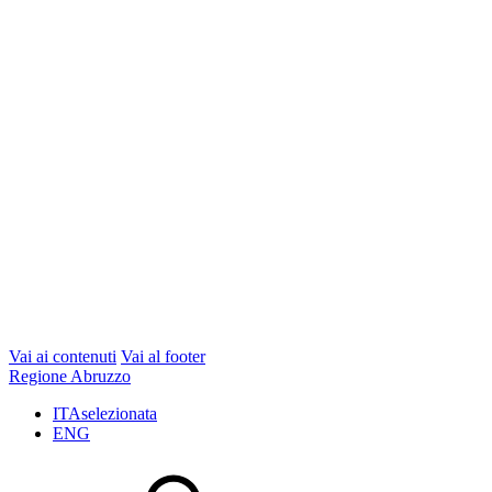
Vai ai contenuti
Vai al footer
Regione Abruzzo
ITA
selezionata
ENG