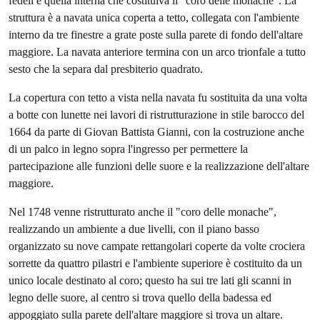
fedeli e quella interna che costituiva il "coro delle monache". La
struttura è a navata unica coperta a tetto, collegata con l'ambiente
interno da tre finestre a grate poste sulla parete di fondo dell'altare
maggiore. La navata anteriore termina con un arco trionfale a tutto
sesto che la separa dal presbiterio quadrato.
La copertura con tetto a vista nella navata fu sostituita da una volta
a botte con lunette nei lavori di ristrutturazione in stile barocco del
1664 da parte di Giovan Battista Gianni, con la costruzione anche
di un palco in legno sopra l'ingresso per permettere la
partecipazione alle funzioni delle suore e la realizzazione dell'altare
maggiore.
Nel 1748 venne ristrutturato anche il "coro delle monache",
realizzando un ambiente a due livelli, con il piano basso
organizzato su nove campate rettangolari coperte da volte crociera
sorrette da quattro pilastri e l'ambiente superiore è costituito da un
unico locale destinato al coro; questo ha sui tre lati gli scanni in
legno delle suore, al centro si trova quello della badessa ed
appoggiato sulla parete dell'altare maggiore si trova un altare.