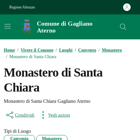
Vai ai contenuti
Vai al footer
Regione Abruzzo
Comune di Gagliano
Aterno
Contenuti in evidenza
Home
/
Vivere il Comune
/
Luoghi
/
Convento
/
Monastero
/
Monastero di Santa Chiara
Monastero di Santa
Chiara
Monastero di Santa Chiara Gagliano Aterno
Condividi
Vedi azioni
Tipi di Luogo
Convento
Monastero