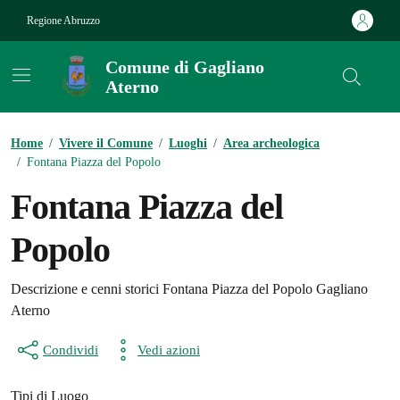
Vai ai contenuti
Vai al footer
Regione Abruzzo
Comune di Gagliano
Aterno
Contenuti in evidenza
Home
/
Vivere il Comune
/
Luoghi
/
Area archeologica
/
Fontana Piazza del Popolo
Fontana Piazza del
Popolo
Descrizione e cenni storici Fontana Piazza del Popolo Gagliano
Aterno
Condividi
Vedi azioni
Tipi di Luogo