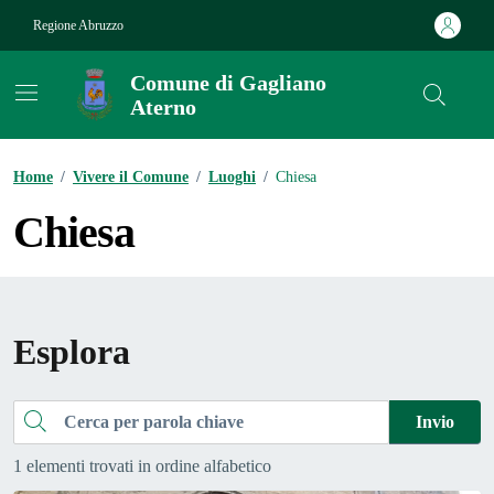
Vai ai contenuti
Vai al footer
Regione Abruzzo
Comune di Gagliano
Aterno
Contenuti in evidenza
Home
/
Vivere il Comune
/
Luoghi
/
Chiesa
Chiesa
Esplora
Cerca
Invio
1 elementi trovati in ordine alfabetico