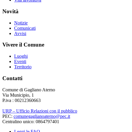
Novità
Notizie
Comunicati
Avvisi
Vivere il Comune
Luoghi
Eventi
Territorio
Contatti
Comune di Gagliano Aterno
Via Municipio, 1
P.iva : 00212360663
URP – Ufficio Relazioni con il pubblico
PEC:
comunegaglianoaterno@pec.it
Centralino unico: 0864797401
Leggi le FAQ