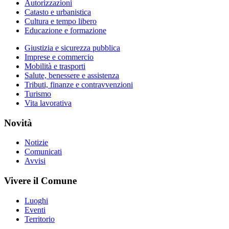
Autorizzazioni
Catasto e urbanistica
Cultura e tempo libero
Educazione e formazione
Giustizia e sicurezza pubblica
Imprese e commercio
Mobilità e trasporti
Salute, benessere e assistenza
Tributi, finanze e contravvenzioni
Turismo
Vita lavorativa
Novità
Notizie
Comunicati
Avvisi
Vivere il Comune
Luoghi
Eventi
Territorio