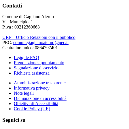
Contatti
Comune di Gagliano Aterno
Via Municipio, 1
P.iva : 00212360663
URP – Ufficio Relazioni con il pubblico
PEC:
comunegaglianoaterno@pec.it
Centralino unico: 0864797401
Leggi le FAQ
Prenotazione appuntamento
Segnalazione disservizio
Richiesta assistenza
Amministrazione trasparente
Informativa privacy
Note legali
Dichiarazione di accessibilità
Obiettivi di Accessibilità
Cookie Policy (UE)
Seguici su