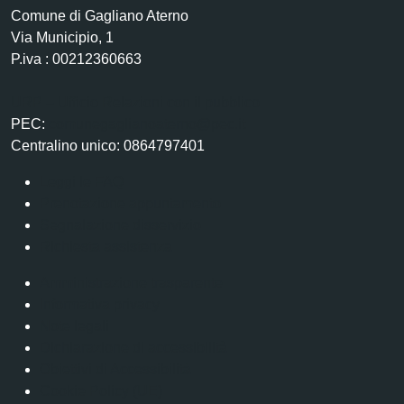
Comune di Gagliano Aterno
Via Municipio, 1
P.iva : 00212360663
URP – Ufficio Relazioni con il pubblico
PEC:
comunegaglianoaterno@pec.it
Centralino unico: 0864797401
Leggi le FAQ
Prenotazione appuntamento
Segnalazione disservizio
Richiesta assistenza
Amministrazione trasparente
Informativa privacy
Note legali
Dichiarazione di accessibilità
Obiettivi di Accessibilità
Cookie Policy (UE)