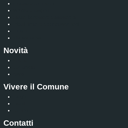
Imprese e commercio
Mobilità e trasporti
Salute, benessere e assistenza
Tributi, finanze e contravvenzioni
Turismo
Vita lavorativa
Novità
Notizie
Comunicati
Avvisi
Vivere il Comune
Luoghi
Eventi
Territorio
Contatti