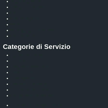
Organi di governo
Aree amministrative
Uffici
Enti e fondazioni
Politici
Personale amministrativo
Documenti e Dati
Categorie di Servizio
Agricoltura e pesca
Ambiente
Anagrafe e stato civile
Appalti pubblici
Autorizzazioni
Catasto e urbanistica
Cultura e tempo libero
Educazione e formazione
Giustizia e sicurezza pubblica