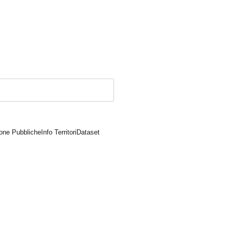
one Pubbliche
Info Territori
Dataset