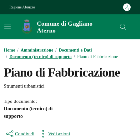
Vai ai contenuti
Vai al footer
Regione Abruzzo
Comune di Gagliano
Aterno
Contenuti in evidenza
Home
/
Amministrazione
/
Documenti e Dati
/
Documento (tecnico) di supporto
/
Piano di Fabbricazione
Piano di Fabbricazione
Dettagli del documento
Strumenti urbanistici
Tipo documento:
Documento (tecnico) di
supporto
Condividi
Vedi azioni