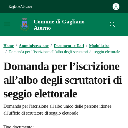
Vai ai contenuti
Vai al footer
Regione Abruzzo
Comune di Gagliano
Aterno
Contenuti in evidenza
Home
/
Amministrazione
/
Documenti e Dati
/
Modulistica
/
Domanda per l’iscrizione all’albo degli scrutatori di seggio elettorale
Domanda per l’iscrizione
all’albo degli scrutatori di
seggio elettorale
Dettagli del documento
Domanda per l'iscrizione all'albo unico delle persone idonee
all'ufficio di scrutatore di seggio elettorale
Tipo documento: