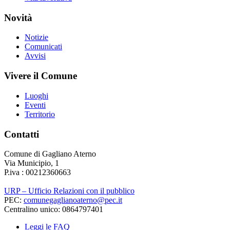
Novità
Notizie
Comunicati
Avvisi
Vivere il Comune
Luoghi
Eventi
Territorio
Contatti
Comune di Gagliano Aterno
Via Municipio, 1
P.iva : 00212360663
URP – Ufficio Relazioni con il pubblico
PEC:
comunegaglianoaterno@pec.it
Centralino unico: 0864797401
Leggi le FAQ